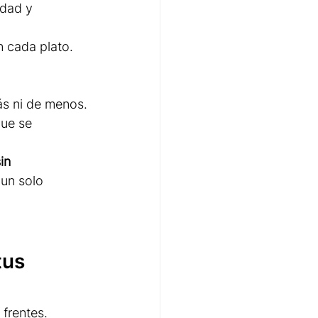
idad y 
n cada plato.
ás ni de menos.
que se 
in 
un solo 
tus 
frentes. 