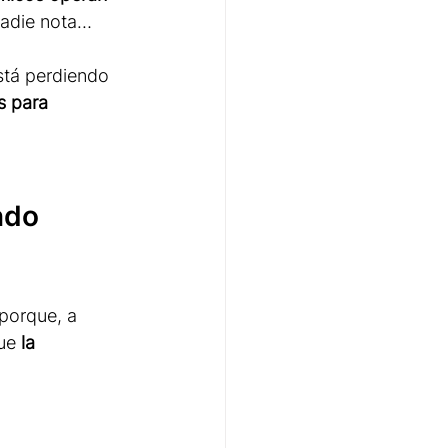
nadie nota… 
stá perdiendo 
s para 
ndo 
porque, a 
ue 
la 