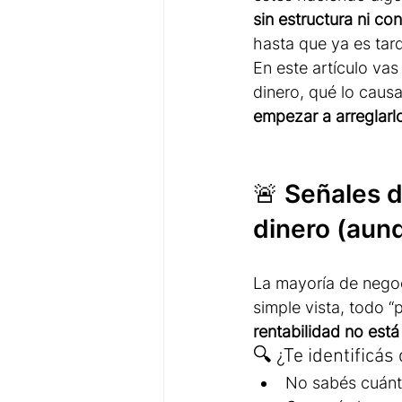
sin estructura ni con
hasta que ya es tar
En este artículo vas
dinero, qué lo cau
empezar a arreglarl
🚨 Señales d
dinero (aunq
La mayoría de negoc
simple vista, todo “
rentabilidad no est
🔍 ¿Te identificá
No sabés cuánt