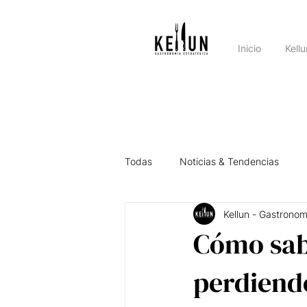
Inicio
Kell
Todas
Noticias & Tendencias
Kellun - Gastronom
Asesorando por el País
Intel
Cómo sabe
perdiendo