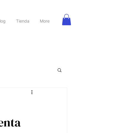
log
Tienda
More
rbanas
Nutrición
enta