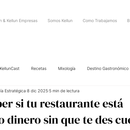
un & Kellun Empresas
Somos Kellun
Como Trabajamos
B
KellunCast
Recetas
Mixología
Destino Gastronómico
ía Estratégica
8 dic 2025
5 min de lectura
igencia Emocional
Historias de Emprendedores
Leyendas U
r si tu restaurante está
 dinero sin que te des cu