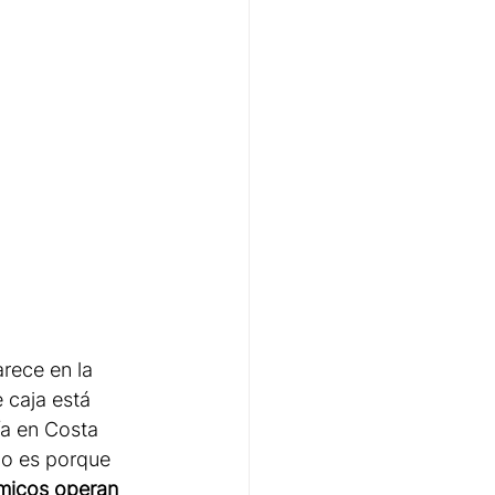
rece en la 
 caja está 
ía en Costa 
no es porque 
micos operan 