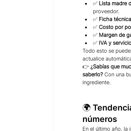
✅ 
Lista madre 
proveedor.
✅ 
Ficha técnica
✅ 
Costo por po
✅ 
Margen de ga
✅ 
IVA y servic
Todo esto se puede
actualice automátic
👉 
¿Sabías que much
saberlo?
 Con una bu
ingrediente.
🌍 Tendenci
números
En el último año, la