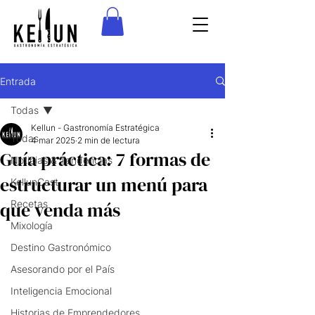
Entrada
Todas
Kellun - Gastronomía Estratégica
Todas
4 mar 2025
2 min de lectura
Guía práctica: 7 formas de
Noticias & Tendencias
estructurar un menú para
KellunCast
que venda más
Recetas
Mixología
Destino Gastronómico
Asesorando por el País
Inteligencia Emocional
Historias de Emprendedores