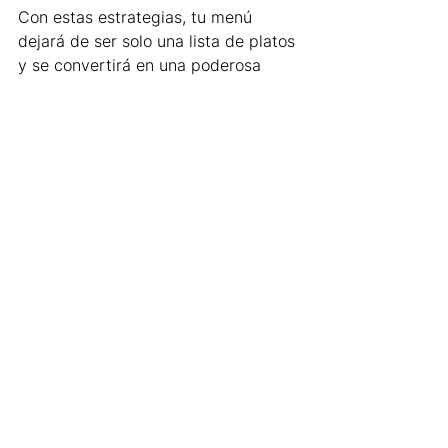
Con estas estrategias, tu menú 
dejará de ser solo una lista de platos 
y se convertirá en una poderosa 
herramienta de ventas.
#Restaurantes
#Gastronomía
#FoodMarketing
#MenúCreativo
#DeliveryCR
#Tendencias2025
#MarketingRestaurantes
#Foodies
#EmprendedoresGastronómicos
#EstrategiaDigital
Ver todo
Entradas recientes