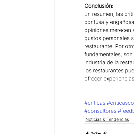
Conclusión:
En resumen, las crít
confusa y engañosa 
opiniones merecen s
gustos personales so
restaurante. Por otr
fundamentales, son 
industria de la resta
los restaurantes pu
ofrecer experiencia
#criticas
#criticasco
#consultores
#feed
Noticias & Tendencias