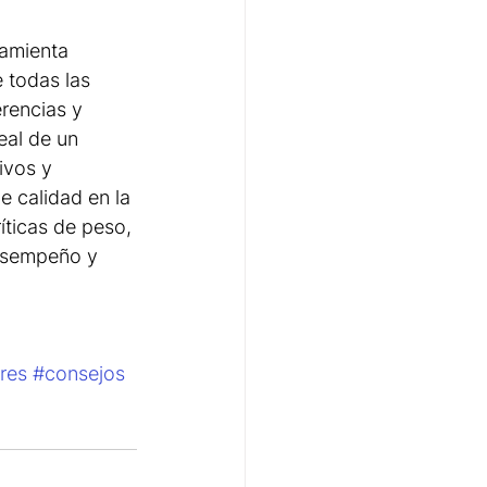
ramienta 
 todas las 
rencias y 
eal de un 
ivos y 
 calidad en la 
ríticas de peso, 
desempeño y 
res
#consejos