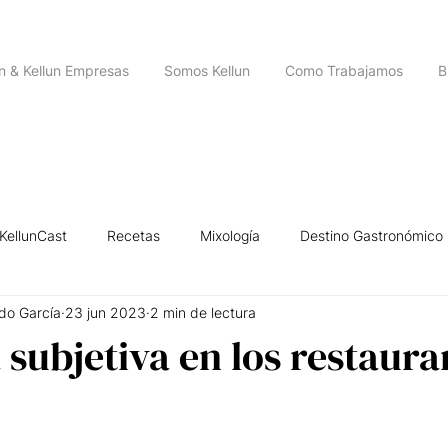
un & Kellun Empresas
Somos Kellun
Como Trabajamos
B
KellunCast
Recetas
Mixología
Destino Gastronómico
do García
23 jun 2023
2 min de lectura
igencia Emocional
Historias de Emprendedores
Leyendas U
a subjetiva en los restaura