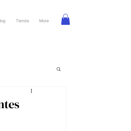
log
Tienda
More
rbanas
Nutrición
ntes