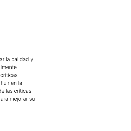
r la calidad y 
almente 
ríticas 
luir en la 
 las críticas 
ara mejorar su 