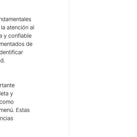
undamentales 
la atención al 
a y confiable 
damentados de 
dentificar 
d.
rtante 
eta y 
, como 
 menú. Estas 
ncias 