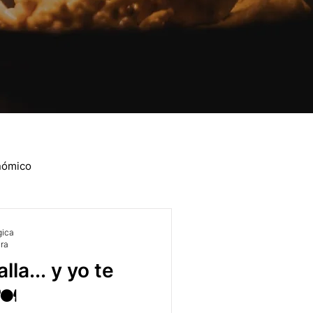
nómico
endas Urbanas
Nutrición
gica
ura
lla... y yo te
️