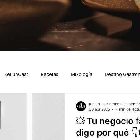
KellunCast
Recetas
Mixología
Destino Gastro
eligencia Emocional
Historias de Emprendedores
Ley
Kellun - Gastronomía Estraté
30 abr 2025
4 min de lect
💥 Tu negocio fa
digo por qué 👇