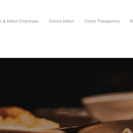
un & Kellun Empresas
Somos Kellun
Como Trabajamos
B