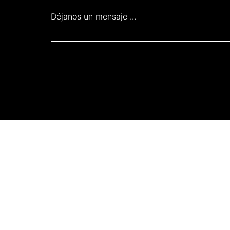
Déjanos un mensaje ...
Recibe noticias
2023. Kellun Gastro by SolvaStudio.com