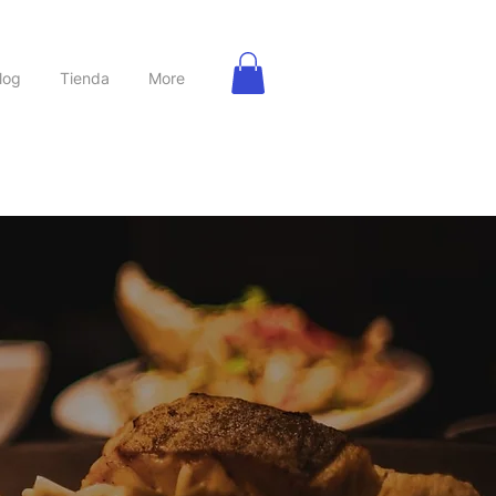
log
Tienda
More