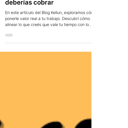
calcular lo que realmente
deberías cobrar
En este artículo del Blog Kellun, exploramos cómo
ponerle valor real a tu trabajo. Descubrí cómo
alinear lo que creés que vale tu tiempo con lo
que el cliente percibe y lo que el mercado
reconoce como justo. Aprendé a calcular tarifas
profesionales sin miedo, basándote en datos,
costos reales y una mentalidad de
autovaloración. Porque cobrar bien no es
soberbia: es equilibrio, estrategia y respeto por
tu esfuerzo.