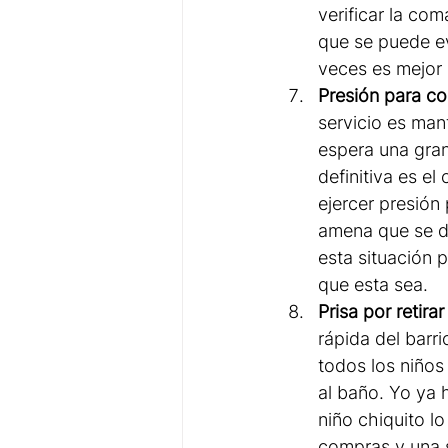
verificar la co
que se puede evi
veces es mejor 
Presión para co
servicio es mant
espera una gran
definitiva es el
ejercer presión
amena que se di
esta situación 
que esta sea.
Prisa por retirar
rápida del barri
todos los niños
al baño. Yo ya 
niño chiquito l
compras y una s