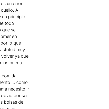
es un error 
cuello. A 
un principio.
de todo 
o que se 
comer en 
 por lo que 
a actutud muy 
 volver ya que 
r más buena 
e comida 
 lento ... como 
má necesito ir 
 obvio por ser 
s bolsas de 
ro vaya 