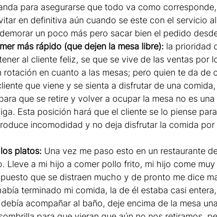
manda para asegurarse que todo va como corresponde, 
tar en definitiva aún cuando se este con el servicio al 
demorar un poco más pero sacar bien el pedido desde 
mer más rápido (que dejen la mesa libre): 
la prioridad 
ener al cliente feliz, se que se vive de las ventas por l
 rotación en cuanto a las mesas; pero quien te da de 
 cliente que viene y se sienta a disfrutar de una comida,
 para que se retire y volver a ocupar la mesa no es un
ga. Esta posición hará que el cliente se lo piense para
produce incomodidad y no deja disfrutar la comida po
 los platos: 
Una vez me paso esto en un restaurante d
o. Lleve a mi hijo a comer pollo frito, mi hijo come muy
 puesto que se distraen mucho y de pronto me dice ma
había terminado mi comida, la de él estaba casi entera,
o debía acompañar al baño, deje encima de la mesa una
ombrilla para que vieran que aún no nos retiramos, pe