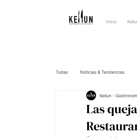
Inicio
Kell
Todas
Noticias & Tendencias
Kellun - Gastronom
Asesorando por el País
Intel
Las quej
Restaura