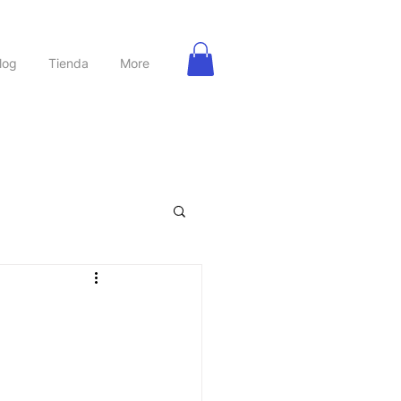
log
Tienda
More
rbanas
Nutrición