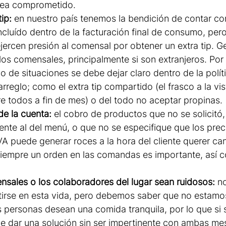
 vea comprometido.
tip:
 en nuestro país tenemos la bendición de contar co
incluído dentro de la facturación final de consumo, pero
jercen presión al comensal por obtener un extra tip. 
os comensales, principalmente si son extranjeros. Por 
po de situaciones se debe dejar claro dentro de la políti
reglo; como el extra tip compartido (el frasco a la vis
re todos a fin de mes) o del todo no aceptar propinas.
de la cuenta: 
el cobro de productos que no se solicitó,
rente al del menú, o que no se especifique que los preci
VA puede generar roces a la hora del cliente querer can
siempre un orden en las comandas es importante, así 
sales o los colaboradores del lugar sean ruidosos: 
no
tirse en esta vida, pero debemos saber que no estamos
ersonas desean una comida tranquila, por lo que si s
be dar una solución sin ser impertinente con ambas mes