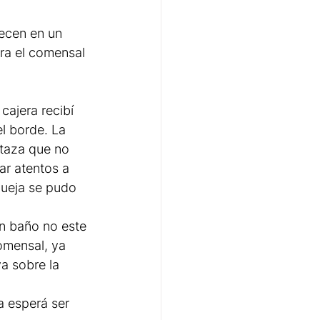
ecen en un 
ra el comensal 
ajera recibí 
l borde. La 
 taza que no 
r atentos a 
queja se pudo 
n baño no este 
omensal, ya 
a sobre la 
a esperá ser 