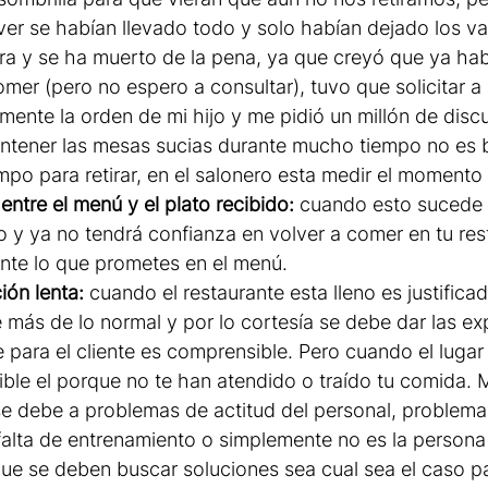
lver se habían llevado todo y solo habían dejado los v
ra y se ha muerto de la pena, ya que creyó que ya ha
mer (pero no espero a consultar), tuvo que solicitar a
ente la orden de mi hijo y me pidió un millón de discu
tener las mesas sucias durante mucho tiempo no es bi
mpo para retirar, en el salonero esta medir el momento 
entre el menú y el plato recibido:
 cuando esto sucede e
 y ya no tendrá confianza en volver a comer en tu res
iente lo que prometes en el menú. 
ión lenta: 
cuando el restaurante esta lleno es justificad
 más de lo normal y por lo cortesía se debe dar las exp
 para el cliente es comprensible. Pero cuando el lugar 
ble el porque no te han atendido o traído tu comida.
 se debe a problemas de actitud del personal, problema
alta de entrenamiento o simplemente no es la persona i
que se deben buscar soluciones sea cual sea el caso pa