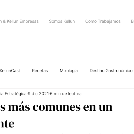
un & Kellun Empresas
Somos Kellun
Como Trabajamos
B
KellunCast
Recetas
Mixología
Destino Gastronómico
ía Estratégica
9 dic 2021
6 min de lectura
igencia Emocional
Historias de Emprendedores
Leyendas U
as más comunes en un
nte