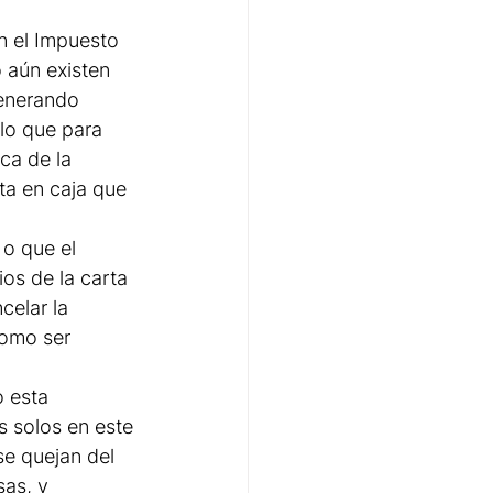
n el Impuesto 
 aún existen 
Generando 
lo que para 
ca de la 
ta en caja que 
 o que el 
os de la carta 
celar la 
como ser 
 esta 
 solos en este 
e quejan del 
as, y 