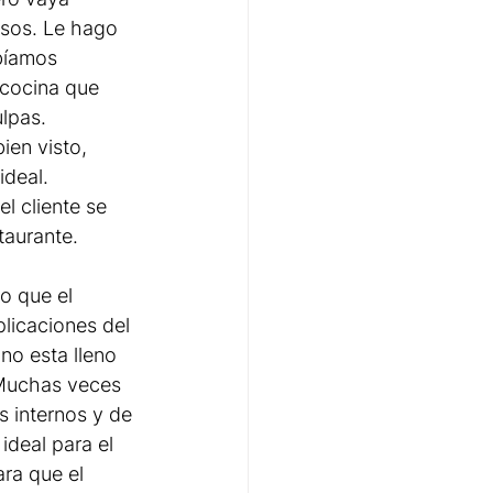
asos. Le hago 
bíamos 
 cocina que 
lpas. 
en visto, 
ideal.
l cliente se 
taurante. 
o que el 
licaciones del 
no esta lleno 
 Muchas veces 
s internos y de 
deal para el 
ra que el 