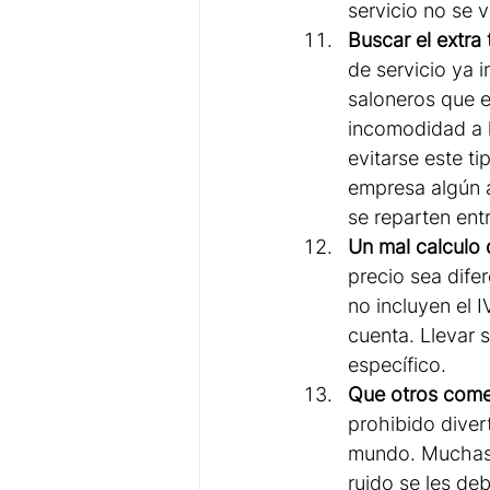
servicio no se
Buscar el extra 
de servicio ya 
saloneros que e
incomodidad a l
evitarse este ti
empresa algún ar
se reparten ent
Un mal calculo 
precio sea dife
no incluyen el I
cuenta. Llevar 
específico.
Que otros comen
prohibido diver
mundo. Muchas p
ruido se les de