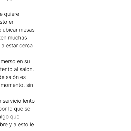
e quiere 
sto en 
e ubicar mesas 
sten muchas 
 a estar cerca 
nmerso en su 
ento al salón, 
de salón es 
 momento, sin 
 servicio lento 
por lo que se 
algo que 
re y a esto le 