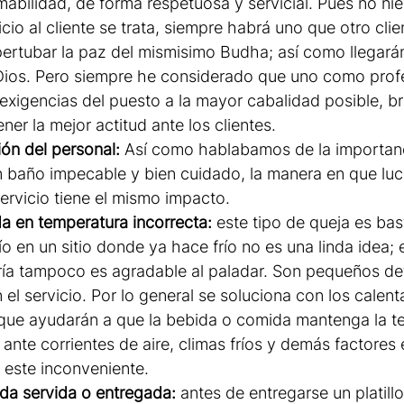
abilidad, de forma respetuosa y servicial. Pues no ni
io al cliente se trata, siempre habrá uno que otro client
pertubar la paz del mismisimo Budha; así como llegarán
Dios. Pero siempre he considerado que uno como prof
 exigencias del puesto a la mayor cabalidad posible, br
ner la mejor actitud ante los clientes.
ón del personal:
 Así como hablabamos de la importan
 baño impecable y bien cuidado, la manera en que luc
ervicio tiene el mismo impacto. 
a en temperatura incorrecta:
 este tipo de queja es ba
frío en un sitio donde ya hace frío no es una linda idea; 
ría tampoco es agradable al paladar. Son pequeños det
 el servicio. Por lo general se soluciona con los calen
 que ayudarán a que la bebida o comida mantenga la t
ante corrientes de aire, climas fríos y demás factores
 este inconveniente.
ida servida o entregada:
 antes de entregarse un platill