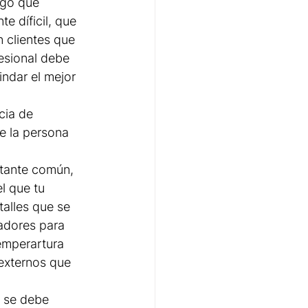
ego que 
e díficil, que 
 clientes que 
esional debe 
indar el mejor 
cia de 
e la persona 
stante común, 
el que tu 
alles que se 
tadores para 
emperartura 
 externos que 
o se debe 