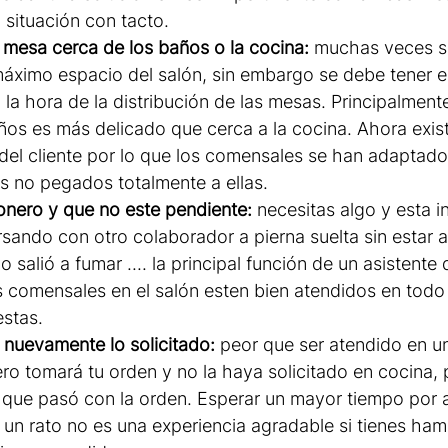
situación con tacto.
 mesa cerca de los baños o la cocina:
 muchas veces s
áximo espacio del salón, sin embargo se debe tener e
 la hora de la distribución de las mesas. Principalment
ños es más delicado que cerca a la cocina. Ahora exi
 del cliente por lo que los comensales se han adaptado
s no pegados totalmente a ellas.
onero y que no este pendiente: 
necesitas algo y esta i
rsando con otro colaborador a pierna suelta sin estar at
salió a fumar .... la principal función de un asistente 
s comensales en el salón esten bien atendidos en todo
stas. 
 nuevamente lo solicitado:
 peor que ser atendido en un
ero tomará tu orden y no la haya solicitado en cocina, 
que pasó con la orden. Esperar un mayor tiempo por 
un rato no es una experiencia agradable si tienes hamb