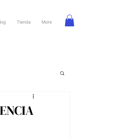
log
Tienda
More
rbanas
Nutrición
ENCIA