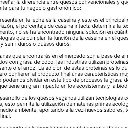
señar la diferencia entre quesos convencionales y q
nta para tu negocio gastronómico:
esente en la leche es la caseína y este es el principa
razón, el porcentaje de caseína intacta determina la tex
ento, no se ha encontrado ninguna solución en cuánt
logías que cumplan la función de la caseína en el ques
 y semi-duros o quesos duros.
ganas que encontrarás en el mercado son a base de al
s con grasa de coco, las industrias utilizan proteínas
ante o el arroz. La adición de estas proteínas es lo qu
pero confieren al producto final unas características muy
No podemos olvidar en este tipo de procesos la grasa d
que tiene un gran impacto en los ecosistemas y la biod
esarrollo de los quesos veganos utilizan tecnologías c
s, esto permite la utilización de materias primas ecológ
medio ambiente, aportando a la vez nuevos sabores, t
inal.
vanzando en la investigación en el desarrollo de ques