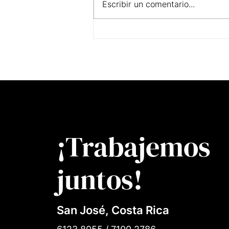
Escribir un comentario...
Tu Menú: puede ser tu Amigo
o Enemigo
¡Trabajemos
juntos!
San José, Costa Rica