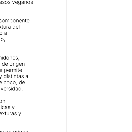
uesos veganos 
l componente 
tura del 
o a 
o, 
midones, 
 de origen 
e permite 
 distintas a 
e coco, de 
iversidad.
on 
icas y 
exturas y 
os de origen 