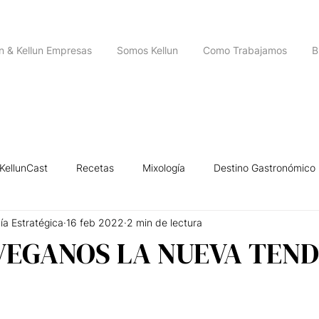
un & Kellun Empresas
Somos Kellun
Como Trabajamos
B
KellunCast
Recetas
Mixología
Destino Gastronómico
ía Estratégica
16 feb 2022
2 min de lectura
igencia Emocional
Historias de Emprendedores
Leyendas U
VEGANOS LA NUEVA TEND