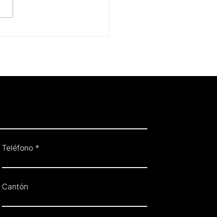
er barato o comer bien?
erdadero costo de llenar
ato con comida ultra
esada
Teléfono
Cantón