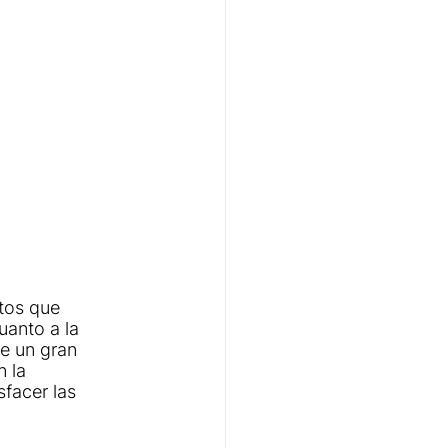
tos que 
anto a la 
e un gran 
 la 
facer las 