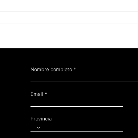
Niños y ultraprocesados:
¿Com
cómo la comida blanda apaga
El v
la masticación, la saciedad y
el pl
los hábitos
proc
Nombre completo
Email
Provincia