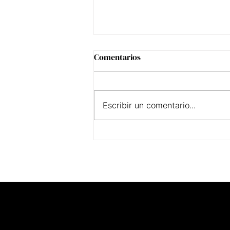
Comentarios
Escribir un comentario...
Amor de Ayote, el cocktail de
Kellun para este 14 de Febrero