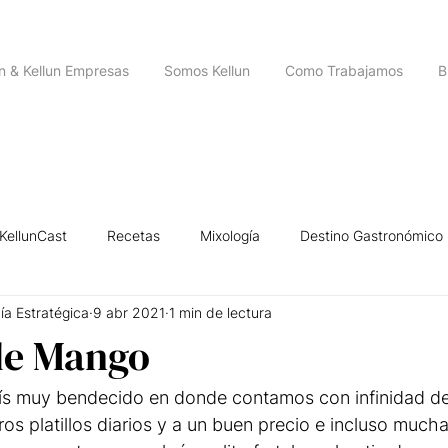
un & Kellun Empresas
Somos Kellun
Como Trabajamos
B
KellunCast
Recetas
Mixología
Destino Gastronómico
ía Estratégica
9 abr 2021
1 min de lectura
igencia Emocional
Historias de Emprendedores
Leyendas U
de Mango
ís muy bendecido en donde contamos con infinidad de 
os platillos diarios y a un buen precio e incluso mucha