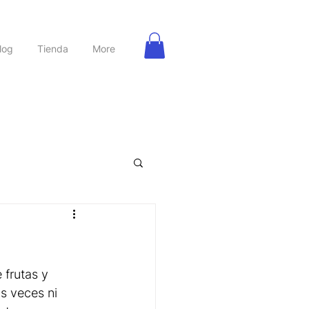
log
Tienda
More
rbanas
Nutrición
frutas y 
s veces ni 