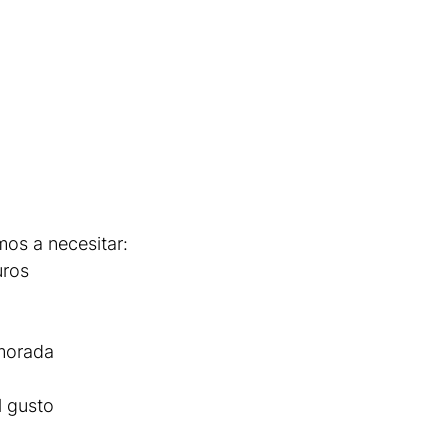
mos a necesitar:
ros
 morada
l gusto