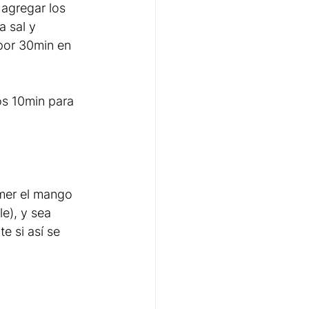
agregar los 
 sal y 
por 30min en 
nos 10min para 
mer el mango 
e), y sea 
 si así se 